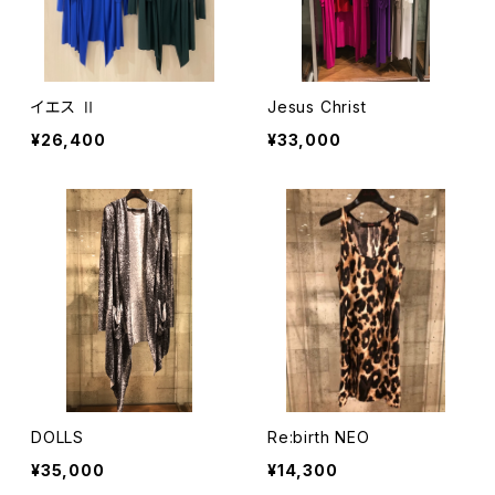
イエス Ⅱ
Jesus Christ
¥26,400
¥33,000
DOLLS
Re:birth NEO
¥35,000
¥14,300