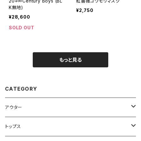
20+∞Century Boys (BL
紅薔薇コウモリマスク
K無地)
¥2,750
¥28,600
SOLD OUT
もっと見る
CATEGORY
アウター
ブルゾン
トップス