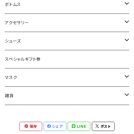
コート
タンクトップ
ボトムス
ジャケット
カーディガン
デニム
アクセサリー
カットソー(長袖)
ワイドパンツ
ストール
シューズ
カットソー(半袖)
サルエルパンツ
ロングブーツ
スペシャルギフト券
シャツ
マスク
ベスト
コラボマスク
雑貨
ステッカー
保存
シェア
LINE
ポスト